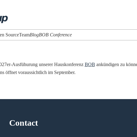
en Source
Team
Blog
BOB Conference
 2027er-Ausfühurung unserer Hauskonferenz
BOB
ankündigen zu können
ons öffnet voraussichtlich im September.
Contact